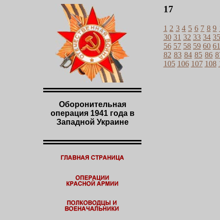
17
1
2
3
4
5
6
7
8
9
30
31
32
33
34
3
56
57
58
59
60
6
82
83
84
85
86
8
105
106
107
108
Оборонительная
операция 1941 года в
Западной Украине