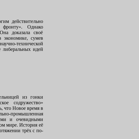
гим действительно
 фронту». Однако
Она доказала своё
в экономике, сумев
аучно-технической
е либе­ральных идей
ельницей из гонки
ское содружество»
, что Но­вое время в
ально-промышленная
ями и очевидными
ом мире. История её
отяжении трёх с по­