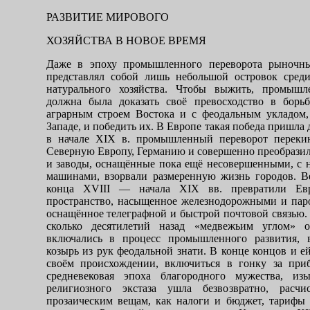
РАЗВИТИЕ МИРОВОГО
ХОЗЯЙСТВА
В НОВОЕ ВРЕМЯ
Даже в эпоху промышленного переворота ры­ночн
представлял собой лишь небольшой островок сред
натурального хозяйства. Чтобы выжить, промышл
должна была дока­зать своё превосходство в бор
аграрным строем Востока и с феодальным укладом
Западе, и победить их. В Европе такая победа пришла 
в начале
XIX
в. промышленный переворот переки
Северную Европу, Германию и совер­шенно преобрази
и заводы, оснащённые пока ещё несовершенными, с н
машинами, взорвали размеренную жизнь городов. В
конца
XVIII
— начала
XIX
вв. превратили Е
пространство, насыщенное железнодорожными и па
оснащённое телеграфной и быстрой почтовой связью.
сколько десятилетий назад «медвежьим углом» о
включались в процесс промыш­ленного развития, 
козырь из рук феодальной знати. В конце концов и ей
своём происхождении, включиться в гонку за при
средневековая эпоха благородного мужества, и
религиозного экстаза ушла безвозвратно, расч
прозаическим вещам, как налоги и бюджет, тарифы