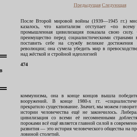
Предыдущая
Следующая
После Второй мировой войны (1939—1945 гг.) мно
казалось, что капитализм отступает «по всему
промышлен­ная цивилизация показала свою силу. 
преимущество перед социалистическими стра­нами 
поставить себе на службу великие достижения н
револю­ции; она сумела убедить мир в превосходств
над жёсткой и стройной идеологией
474
в
коммунизма, она в конце концов вышла победи­т
вооружений. В конце 1980-х гг. «социалистиче
прекратило су­ществование. Значит, мы можем говорить
истории человечества ещё не закончи­лось. Либер
цивилизация со всеми её несомненными доблест
пороками всё ещё является главной силой в совре­менн
развития — это история человеческого общества на пр
ловиной столетий.