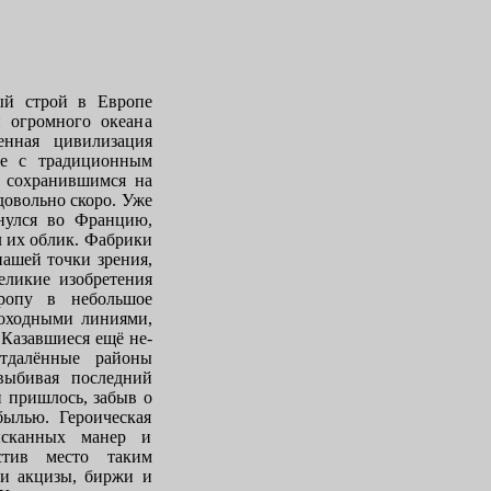
ый строй в Европе
и огромного океана
енная цивилизация
ьбе с традиционным
, сохранившимся на
довольно скоро. Уже
нулся во Францию,
л их облик. Фабрики
ашей точки зрения,
еликие изобретения
вропу в небольшое
роходными линиями,
 Казавшиеся ещё не­
т­далённые районы
выбивая последний
 при­шлось, забыв о
былью. Героическая
зысканных манер и
истив место таким
 и акцизы, биржи и