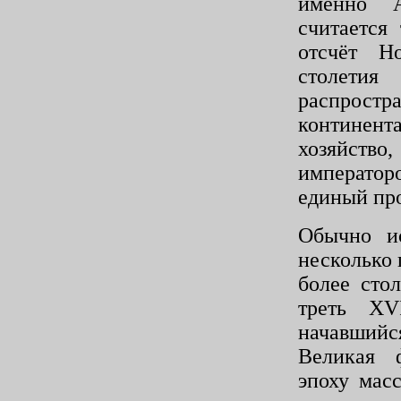
именно А
считается
отсчёт Н
столетия
распрос
континент
хозяйств
император
единый про
Обычно и
несколько
бо­лее сто
треть
XV
начавшийс
Великая ф
эпоху мас