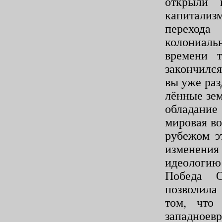
открыли 
капитализм
переход
колониаль
времени 
закончился
вы уже раз
лённые зем
обладани
мировая в
рубежом э
изменени
идеологию 
Победа О
позволила
том, что
западноев