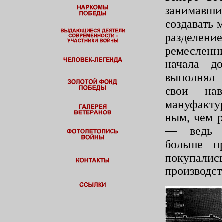
занимавши
создавать 
разделени
ремесленн
начала д
выполнял 
свои на
мануфакту
ным, чем 
— ведь м
больше п
покупали
производст