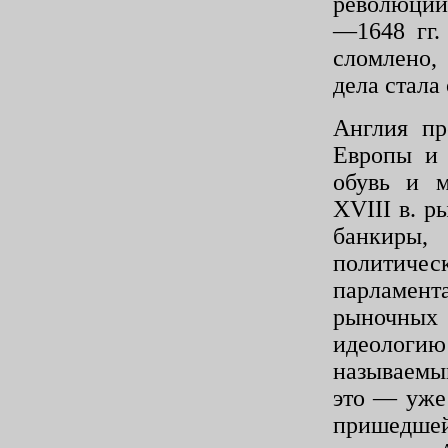
революций
—1648 гг.
сломлено,
дела стала
Англия пр
Европы и 
обувь и м
XVIII
в. р
банкиры,
полити­че
парламент
рыночных 
идеологию
называемы
это — уже
пришедшей