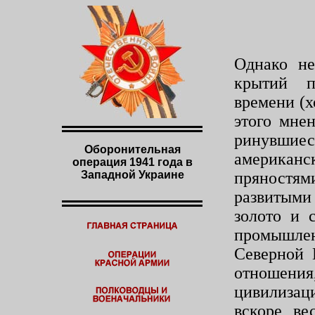
Однако не
крытий п
времени (
этого мне
ринувши
Оборонительная
америка
операция 1941 года в
Западной Украине
пряностя
развитыми
золото и 
промышл
Северной 
отношения
цивилиза
вскоре ве