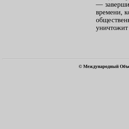
— заверши
времени, к
обществе
уничтожит
© Международный Объ