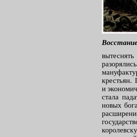
Восстани
вытесня
разоряли
мануфакту
крестьян.
и экономи
стала пад
новых бог
расширени
государс
королевск