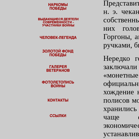
Представи
н. э. чек
собст­вен
них голо
Горгоны, 
ручками, б
Нередко г
заключа
«монетны
официал
хождение 
полисов м
хранились 
чаще ф
экономи
устанавлив