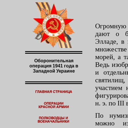
Огромную
дают о бо
Элладе, в 
множестве
морей, а 
Оборонительная
Ведь изоб
операция 1941 года в
Западной Украине
и отдельн
святилищ,
участием 
фи­гуриро
н. э. по
III
По нумиз
можно из