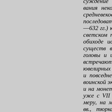
суждение 
вания нек
средневеко
последова
—
632 гг.)
светском 
обиходе и
существ в
головы и 
встречают
ювелирных 
и повседне
воинской э
и на моне
уже с
VI
меру, на 
вв., тюр