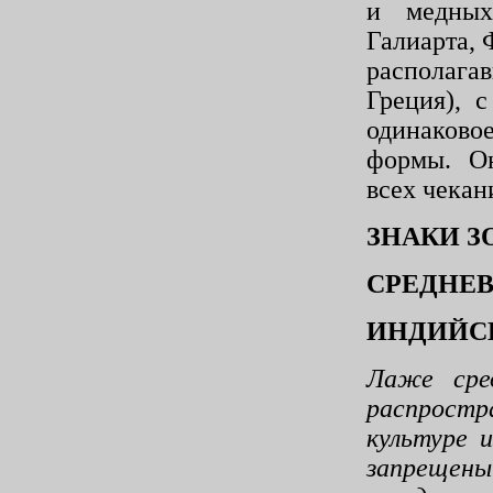
и медных
Галиарта, 
рас­полаг
Греция), 
одинаков
формы. Он
всех чекан
ЗНАКИ З
СРЕДНЕ
ИНДИЙС
Лаже сред
распростр
культуре 
запрещен