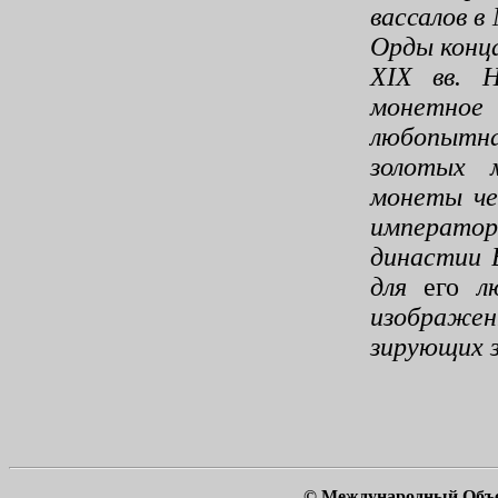
вассалов в
Орды кон­
XIX
вв. 
монетное 
любопытн
золотых 
монеты че
император
династии В
для
его
л
изображен
зирующих з
© Международный Объ