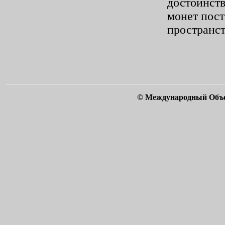
достоинст
монет пос
пространст
© Международный Объ