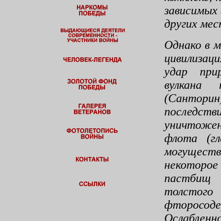
зависимых 
других мес
Однако в 
цивилизац
удар при
вулкана
(Сантори
последств
уничтоже
флота (гл
могуществ
некоторое
пастбищ
толсто
фторосод
Ослабленн