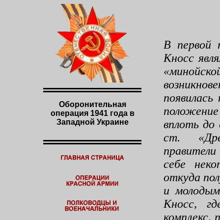
В первой 
Кносс явл
«минойско
возникно
появилась
Оборонительная
положен
операция 1941 года в
Западной Украине
вплоть до 
ст. «Дре
правители
себе нек
откуда пол
и молодым
Кносс, гд
комплекс, 