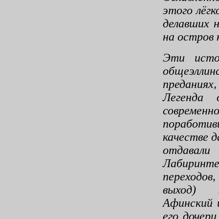
этого лёгк
делавших 
на остров 
Эти исто
общеэллин
преданиях
Легенда
современн
пора­боти
качестве 
отдавали
Лабиринте
переходо
выход) М
Афинский 
его дочер