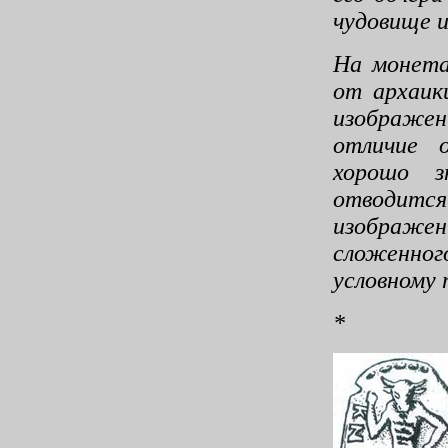
чудовище и
На монета
от арха­и
изображен
отличие 
хорошо з
отводитс
изоб­раже
сложенно
условному 
*