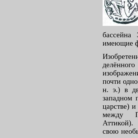
бассейна
имею­щие 
Изобретен
делённо
изображен
почти одно
н. э.) в 
западном 
царстве) и
между П
Аттикой).
свою необ