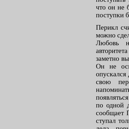
что он не 
поступки б
Перикл счи
можно сдел
Любовь н
авторитет
заметно вы
Он не оск
опускался 
свою пер
напоминать
появлять­
по одной 
сообщает 
ступал то
дела пор