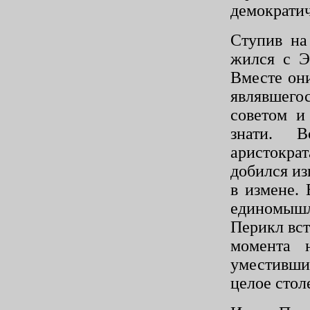
демокра­ти
Ступив на
жился с
Э
Вместе он
яв­лявшег
со­ветом 
знати. 
аристокра
добился из
в измене.
единомышле
Перикл вст
момента 
уместивши
целое стол