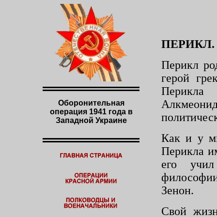
ПЕРИКЛ.
Перикл род
герой
гре
Перикла
Алкмеонид
Оборонительная
операция 1941 года в
политическ
Западной Украине
Как и у м
Перикла и
его учи
философи
Зенон.
Свой жизн