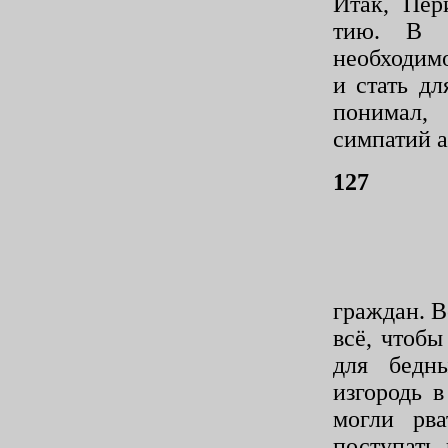
Итак, Пер
тию. В 
необходим
и стать д
понимал,
симпатий 
127
граждан. 
всё, чтобы
для бедн
изгородь 
могли рв
поступать 