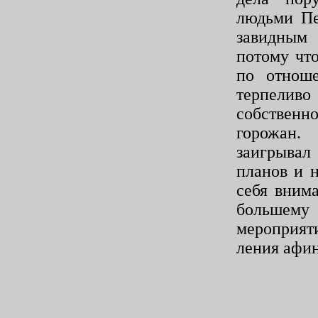
людьми Пе
завидным 
потому чт
по отнош
терпели
собственно
горожан.
заигрывал
планов и н
себя вним
большему 
мероприяти
ления афин