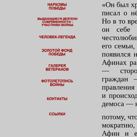
«Он был хр
писал о н
Но в то в
он себе
честолюбив
его семьи,
появился н
Афинах ра
— сторо
граждан —
правления 
и происход
демоса — 
потому, чт
мократию,
Афин и е