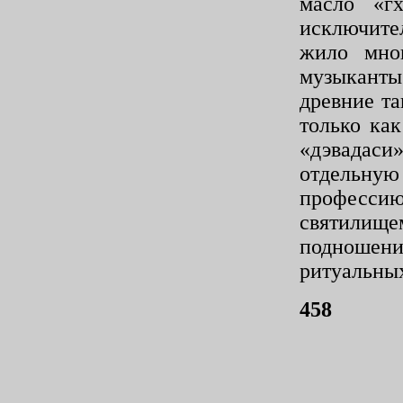
масло «гх
исключи­т
жило мно
музыканты 
древние та
только ка
«дэвадаси
отдельну
профессию
святилище
подношени
ритуальных
458