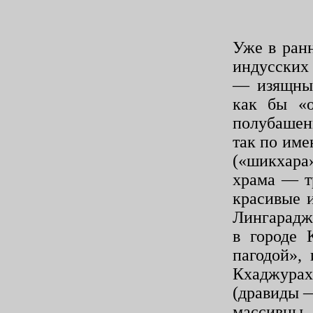
Уже в ран
индусских
— изящны,
как бы «о
полубашен
так по име
(«шикхара»
храма — т
красивые 
Лингарадж
в городе 
пагодой»,
Кхаджурах
(дравиды —
массив