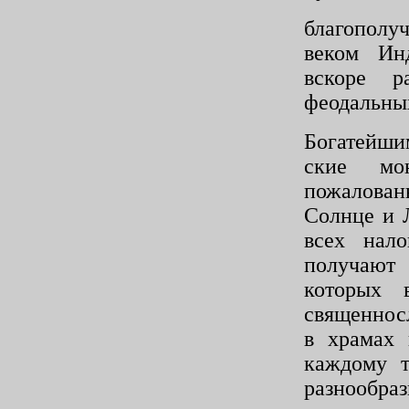
благополу
веком Инд
вскоре р
феодальных
Богатейши
ские мо
пожалован
Солнце и Л
всех нал
получают 
которых 
священнос
в храмах 
каждому т
разнообра