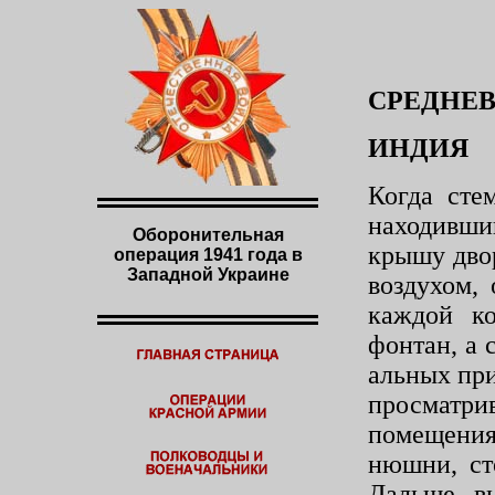
СРЕДНЕ
ИНДИЯ
Когда сте
находивши
Оборонительная
крышу дво
операция 1941 года в
Западной Украине
воздухом,
каждой ко
фонтан, а
альных пр
просматрив
помещения
нюшни, ст
Дальше вы