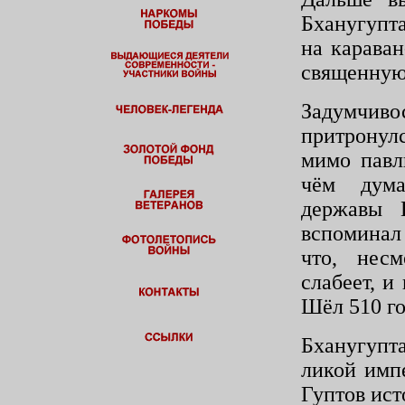
Бханугупт
на караван
свя­щенную
Задумчивос
притронул
мимо павл
чём дума
державы 
вспоминал
что, несм
слабеет, и
Шёл 510 год
Бханугупт
ликой имп
Гуптов ист