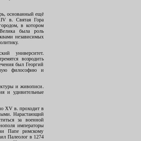
рь, основанный ещё
XIV
в. Святая Гора
городом, в котором
 Велика была роль
рквами независимых
олитику.
ский университет.
ремятся возродить
ече­ния был Георгий
ьную философию и
ектуры и живописи.
ния и удивительные
 по
XV
в. проходит в
ными. Нарастаю­щий
титься за военной
инополя императоры
кви Папе римскому
ил Палеолог в 1274