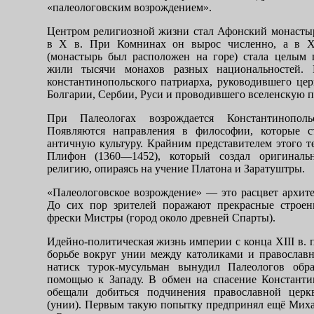
«палеологовским возрождением».
Центром религиозной жизни стал Афонский мо­насты
в
X
в. При Комнинах он вырос численно, а в
(монастырь был расположен на горе) стала целым 
жили тысячи монахов разных националь­ностей.
константинопольского патриарха, руководившего це
Болгарии, Сербии, Руси и проводившего вселен­скую п
При Палеологах возрождается Константино­поль
Появляются направления в философии, которые ст
антич­ную культуру. Крайним представителем этого т
Плифон (1360—1452), который создал оригинал
религию, опи­раясь на учение Платона и Заратуштры.
«Палеологовское возрождение» — это расцвет архит
До сих пор зрителей по­ражают прекрасные строе
фрески Мистры (город около древней Спарты).
Идейно-политическая жизнь империи с конца
XIII
в.
борьбе вокруг унии между католиками и православ
натиск турок-мусульман вынудил Палеологов обра
помощью к Западу. В обмен на спасение Констант
обещали добиться подчинения православной цер
(унии). Первым такую попытку предпри­нял ещё Миха