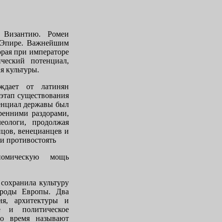
 Византию. Ромеи
и Эпире. Важнейшим
орая при императоре
ический потенциал,
 куль­туры.
­дает от латинян
 этап существования
тенциал державы был
тренними раздорами,
еологи, продол­жая
пцов, венецианцев и
и противостоять
омиче­скую мощь
 сохранила культуру
народы Европы. Два
я, архитек­туры и
ое и политическое
то время называют