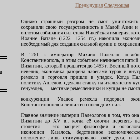
Предыдущая
Следующая
Однако страшный разгром не смог уничтожить
сохранили свою государствен­ность в Малой Азии 
оплотом собирания сил стала Никейская империя, кот
Иоанне Ватаце (1222—1254 гг.) на­копила эконом
необходимый для создания сильной армии и сохранения
В 1261 г. император Михаил Палеолог освобож
Константинополь, и этим событием начинается пятый
Византии, который продлится до 1453 г. Военный по
невелик, экономика разорена набега­ми турок и вну
в
ремесло и тор­говля пришли в упадок. Когда Пал
политику Ангелов, сделали ставку на итальян­ских ку
генуэзцев, — местные ремесленники и купцы не смогл
конкуренции. Упадок ремесла подорвал экон
Константинополя и лишил его послед­них сил.
Главное значение империи Палеологов в том, что она
Византии до
XV
в., когда её смогли перенять 
столетия — это расцвет философии и богослови
иконописи. Казалось, бедственное экономи­ческ
положение лишь стимули­ровало взлёт духа, и э