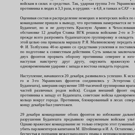
войскам в силах и средствах. Так, ударная группа 3-го Украинск
противника в людях в 3,3 раза, в орудиях – в 4,8, в танках и САУ – в 
Оценивая состав и распределение немецких и венгерских войск по 
командование пришло к выводу, что противник намеревается не т
Будапешт, но и не допустить Красную Армию в Чехословаки
обстановке 12 декабря Ставка ВГК решила войсками 2-го и 3
прежде всего разгромить будапештскую группировку и овладеть
этой целью она приказала маршалу Р. Я. Малиновскому передать
Ф. И. Толбухина 46-ю армию со средствами усиления и поставил
по подготовке к совместным действиям. Суть замысла заключала
двух фронтов прорвать оборону противника севернее и юго-
наступая навстречу друг другу, окружить вражескую г
одновременными ударами с запада и востока овладеть городом.
Наступление, начавшееся 20 декабря, развивалось успешно. К исхо
го и 3-го Украинских фронтов соединились у Эстергома (3
Будапешта), завершив окружение 188-тысячной группировки врага 
частей различных родов войск). Создав внешний фронт ок
противника к западу от Будапешта, советские войска одновреме
кольцо вокруг города. Противник, блокированный в лесах север
концу декабря был уничтожен.
29 декабря командование обоих фронтов во избежание дальне
разрушения Будапешта предъявило окруженным войскам ульт
Однако вражеское командование не только отвергло этот гуманный 
убить парламентеров капитанов М. Штейнмеца и И. А. Остапенко
бесчестья и попрания международного права о неприкосновеннос