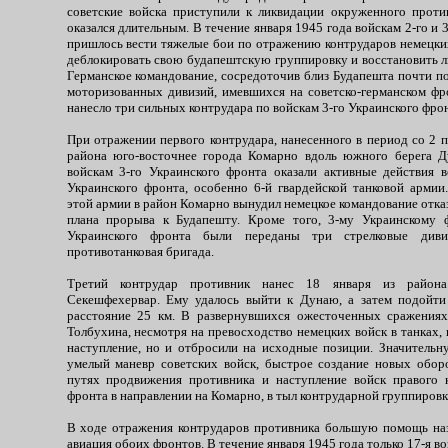
советские войска приступили к ликвидации окруженного проти
оказался длительным. В течение января 1945 года войскам 2-го и 
пришлось вести тяжелые бои по отражению контрударов немецки
деблокировать свою будапештскую группировку и восстановить 
Германское командование, сосредоточив близ Будапешта почти п
моторизованных дивизий, имевшихся на советско-германском фро
нанесло три сильных контрудара по войскам 3-го Украинского фрон
При отражении первого контрудара, нанесенного в период со 2 п
района юго-восточнее города Комарно вдоль южного берега 
войскам 3-го Украинского фронта оказали активные действия в
Украинского фронта, особенно 6-й гвардейской танковой арми
этой армии в район Комарно вынудил немецкое командование отка
плана прорыва к Будапешту. Кроме того, 3-му Украинскому ф
Украинского фронта были переданы три стрелковые диви
противотанковая бригада.
Третий контрудар противник нанес 18 января из района
Секешфехервар. Ему удалось выйти к Дунаю, а затем подойти
расстояние 25 км. В развернувшихся ожесточенных сражениях
Толбухина, несмотря на превосходство немецких войск в танках, 
наступление, но и отбросили на исходные позиции. Значительн
умелый маневр советских войск, быстрое создание новых обо
путях продвижения противника и наступление войск правого 
фронта в направлении на Комарно, в тыл контрударной группировк
В ходе отражения контрударов противника большую помощь на
авиация обоих фронтов. В течение января 1945 года только 17-я в