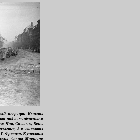
вой операции Красной
нта под командованием
ж Чоп, Сольнок, Байя.
полевые, 2-я танковая
 Г. Фриснер. К участию
инский фронт Маршала