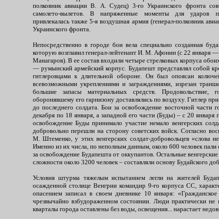
полковник авиации В. А. Судец) 3-го Украинского фронта со
самолето-вылетов. В напряженные моменты для ударов п
привлекалась также 5-я воздушная армия (генерал-полковник авиа
Украинского фронта.
Непосредственно в городе бои вела специально созданная буда
которую возглавил генерал-лейтенант И. М. Афонин (с 22 января —
Манагаров). В ее состав входили четыре стрелковых корпуса обоих
— румынский армейский корпус. Будапешт представлял собой кр
гитлеровцами к длительной обороне. Он был опоясан колюче
всевозможными укреплениями и заграждениями, изрезан транш
большие запасы материальных средств. Продовольствие, 
оборонявшему его гарнизону доставлялись по воздуху. Гитлер прик
до последнего солдата. Бои за освобождение восточной части г
декабря по 18 января, а западной его части (Буды) – с 20 января 
освобождение Буды принимало участие немало венгерских солд
добровольно перешли на сторону советских войск. Согласно вос
М. Штеменко, у этих венгерских солдат-добровольцев «слова не
Именно из их числа, по неполным данным, около 600 человек пали
за освобождение Будапешта от оккупантов. Остальные венгерски
сложности около 3200 человек – составляли основу Будайского доб
Условия штурма тяжелым испытанием легли на жителей Буда
осажденной столице Венгрии командир 9-го корпуса СС, характе
опасением записал в своем дневнике 10 января: «Гражданское
чрезвычайно взбудораженном состоянии. Люди практически не
кварталы города оставлены без воды, освещения... нарастает недов