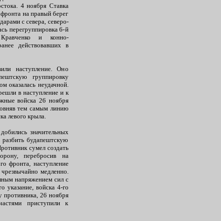
стока. 4 ноября Ставка
 фронта на правый берег
арами с севера, северо-
ась перегруппировка 6-й
 Кравченко и конно-
ранее действовавших в
или наступление. Оно
пештскую группировку
ом оказалась неудачной.
решли в наступление и к
ижные войска 26 ноября
ровняв тем самым линию
ка левого крыла.
 добились значительных
– разбить будапештскую
Противник сумел создать
орону, перебросив на
го фронта, наступление
ь чрезвычайно медленно.
олным напряжением сил с
 указание, войска 4-го
у противника, 26 ноября
частями приступили к