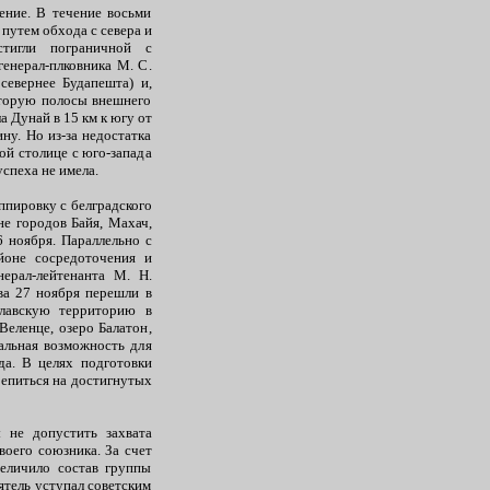
ение. В течение восьми
путем обхода с севера и
тигли пограничной с
генерал-плковника М. С.
евернее Будапешта) и,
вторую полосы внешнего
 Дунай в 15 км к югу от
ну. Но из-за недостатка
ой столице с юго-запада
успеха не имела.
ппировку с белградского
не городов Байя, Махач,
 ноября. Параллельно с
йоне сосредоточения и
нерал-лейтенанта М. Н.
ва 27 ноября перешли в
славскую территорию в
Веленце, озеро Балатон,
альная возможность для
да. В целях подготовки
репиться на достигнутых
 не допустить захвата
воего союзника. За счет
еличило состав группы
ятель уступал советским