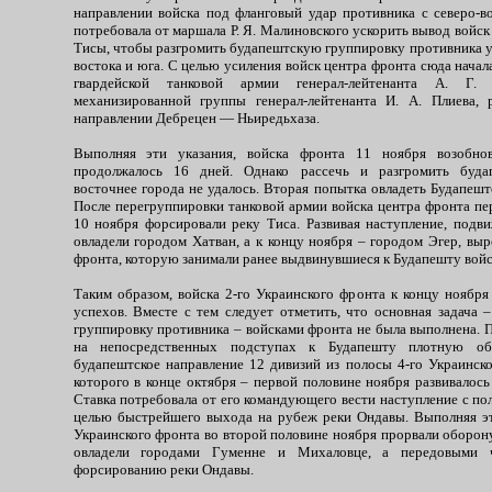
направлении войска под фланговый удар противника с северо-во
потребовала от маршала Р. Я. Малиновского ускорить вывод войск
Тисы, чтобы разгромить будапештскую группировку противника уд
востока и юга. С целью усиления войск центра фронта сюда начал
гвардейской танковой армии генерал-лейтенанта А. Г.
механизированной группы генерал-лейтенанта И. А. Плиева, 
направлении Дебрецен — Ньиредьхаза.
Выполняя эти указания, войска фронта 11 ноября возобнов
продолжалось 16 дней. Однако рассечь и разгромить буда
восточнее города не удалось. Вторая попытка овладеть Будапешт
После перегруппировки танковой армии войска центра фронта пе
10 ноября форсировали реку Тиса. Развивая наступление, подв
овладели городом Хатван, а к концу ноября – городом Эгер, вы
фронта, которую занимали ранее выдвинувшиеся к Будапешту войс
Таким образом, войска 2-го Украинского фронта к концу ноября
успехов. Вместе с тем следует отметить, что основная задача 
группировку противника – войсками фронта не была выполнена. 
на непосредственных подступах к Будапешту плотную об
будапештское направление 12 дивизий из полосы 4-го Украинско
которого в конце октября – первой половине ноября развивалос
Ставка потребовала от его командующего вести наступление с п
целью быстрейшего выхода на рубеж реки Ондавы. Выполняя это
Украинского фронта во второй половине ноября прорвали оборон
овладели городами Гуменне и Михаловце, а передовыми 
форсированию реки Ондавы.