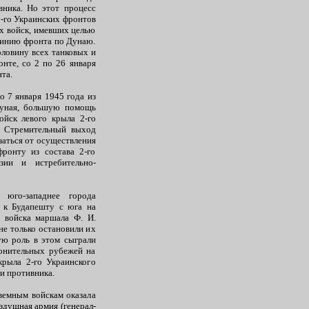
вника. Но этот процесс
3-го Украинских фронтов
х войск, имевших целью
линию фронта по Дунаю.
оловину всех танковых и
нте, со 2 по 26 января
та.
о 7 января 1945 года из
Дуная, большую помощь
ойск левого крыла 2-го
и. Стремительный выход
заться от осуществления
ронту из состава 2-го
зии и истребительно-
 юго-западнее города
 к Будапешту с юга на
 войска маршала Ф. И.
не только остановили их
ую роль в этом сыграли
ронительных рубежей на
крыла 2-го Украинского
и противника.
земным войскам оказала
оздушная армия (генерал-