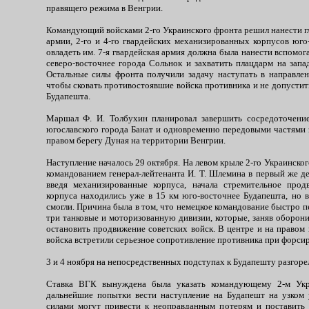
правящего режима в Венгрии.
Командующий войсками 2-го Украинского фронта решил нанести г
армии, 2-го и 4-го гвардейских механизированных корпусов юго
овладеть им. 7-я гвардейская армия должна была нанести вспомог
северо-восточнее города Сольнок и захватить плацдарм на запа
Остальные силы фронта получили задачу наступать в направле
чтобы сковать противостоявшие войска противника и не допустит
Будапешта.
Маршал Ф. И. Толбухин планировал завершить сосредоточение
югославского города Банат и одновременно передовыми частями 
правом берегу Дуная на территории Венгрии.
Наступление началось 29 октября. На левом крыле 2-го Украинског
командованием генерал-лейтенанта И. Т. Шлемина в первый же д
введя механизированные корпуса, начала стремительное прод
корпуса находились уже в 15 км юго-восточнее Будапешта, но в
смогли. Причина была в том, что немецкое командование быстро 
три танковые и моторизованную дивизии, которые, заняв оборон
остановить продвижение советских войск. В центре и на правом
войска встретили серьезное сопротивление противника при форси
3 и 4 ноября на непосредственных подступах к Будапешту разгор
Ставка ВГК вынуждена была указать командующему 2-м Укр
дальнейшие попытки вести наступление на Будапешт на узком
силами могут привести к неоправданным потерям и поставить