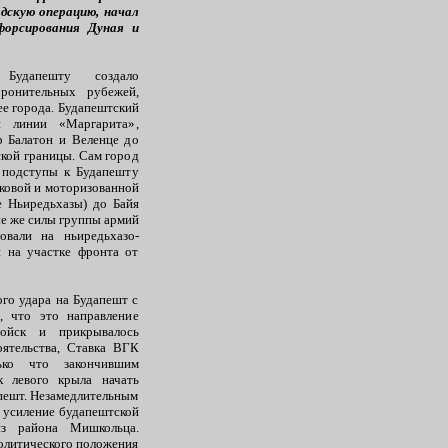
адскую операцию, начал
форсирования Дуная и
 Будапешту создало
ронительных рубежей,
ее города. Будапештский
й линии «Маргарита»,
 Балатон и Веленце до
ской границы. Сам город
 подступы к Будапешту
нковой и моторизованной
е Ньиредьхазы) до Байя
ые же силы группы армий
овали на ньиредьхазо-
и на участке фронта от
го удара на Будапешт с
, что это направление
войск и прикрывалось
оятельства, Ставка ВГК
ько что закончившим
к левого крыла начать
пешт. Незамедлительным
 усиление будапештской
из района Мишкольца.
политического положения