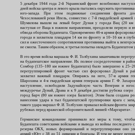
5 декабря 1944 года 2-й Украинский фронт возобновил наступл
дней войска центра и левого крыла пытались окружить противника 
юго-запада. При этом подвижные соединения фронта дос
Чехословакией реки Ипель, совместно с 7-й гвардейской армией 
Шумилова вышли на левый берег Дуная у города Вац (20 км с
наступая от Ваца в южном направлении, преодолели первую и 
обвода обороны Будапешта. Одновременно 46-я армия форсировала
города и захватила плацдарм 14 км по фронту и 10–16 км в глуби
сил и ожесточенного сопротивления противника выйти к венгерск
не смогла. Таким образом, и третья попытка овладеть Будапештом 
В это время войска маршала Ф. И. Толбухина заканчивали перегру
на будапештское направление. Их полное сосредоточение в райо
Сомбор (135–180 км южнее Будапешта) было завершено к 25–26
перегруппировкой фронт частью сил форсировал Дунай в ра
захватил важный плацдарм. Опираясь на него, 57-я армия ге
Шарохина и 4-я гвардейская армия генерала армии Г. Ф. Захаро
наступление, освободили Задунайскую часть Венгрии и юго
междуречье Дунай, Драва и к 9 декабря достигли рубежа озеро 
город Барч (80 км южнее озера Балатон). Этим была создана ре
нанесения удара в тыл будапештской группировки врага с запа
такого удара маршал Ф. И. Толбухин приказал войскам фронта зак
рубежах перед вражеской оборонительной линией «Маргарита».
Германское командование принимало все меры к тому, чтобы
Будапешта советскими войсками и вывода из войны последнего с
резерва ОКХ, новых формирований и перегруппировки оно ув
армий «Юг» с 38 до 51 дивизии и бригады. И тем не менее непри