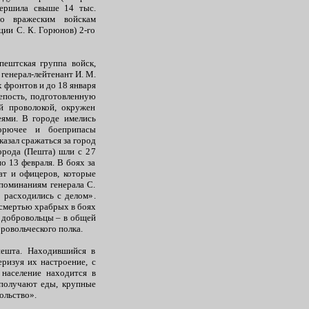
вершила свыше 14 тыс.
о вражеским войскам
ции С. К. Горюнов) 2-го
пештская группа войск,
 генерал-лейтенант И. М.
 фронтов и до 18 января
епость, подготовленную
й проволокой, окружен
еями. В городе имелись
горючее и боеприпасы
азал сражаться за город
орода (Пешта) шли с 27
по 13 февраля. В боях за
ат и офицеров, которые
поминаниям генерала С.
 расходились с делом».
 смертью храбрых в боях
е добровольцы – в общей
ровольческого полка.
пешта. Находившийся в
ризуя их настроение, с
 население находится в
 получают еды, крупные
ольство».