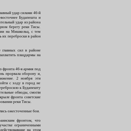
лавный удар силами 46-й
-восточнее Будапешта и
ательный удар из района
дном берегу реки Тисы.
нии на Мишкольц, с тем
ь их переброски в район
 главных сил в районе
захватить плацдармы на
о фронта 46-я армия под
ень прорвала оборону и,
вижение. 2 ноября эти
ойти с ходу в город не
перебросило к Будапешту
ительные обводы, смогли
 крыле фронта советские
ровании реки Тисы.
елись ожесточенные бои.
аинским фронтом, что
 участке ограниченными
 действовавшие на этом