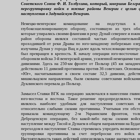
Советского Союза Ф. И. Толбухина, который, завершив Белгр
перегруппировку войск в южные районы Венгрии с целью 
наступления в Задунайскую Венгрию.
Немецко-венгерское командование на подступах к
глубокоэшелонированную оборону, состоявшую из трех обо
которые упирались своими флангами в реку Дунай севернее и южн
район обороны являлся составной частью оборонительно
проходившей от реки Дравы по юго-западному побережью озер
излучины Дуная у города Вац и далее вдоль чехословацко-венгер
был превращен в крепость. К началу операции юго-восточные
обороняли войска 3-й венгерской армии, усиленной немецкими та
дивизиями. Здесь на 250-км фронте от Польгар (45 км западне
действовало 11 дивизий противника против 36 советских. Основн
«Юг», насчитывавшие в своем составе 32,5 дивизии, действ
мишкольцском направлении, были скованы советскими войскам
Дуклинского перевала до Польгар.
Замысел Ставки ВГК на операцию заключался в нанесении главно
юго-востока и востока. Такое решение предопределялось тем
являлось наиболее удобным для наступления советских 
относительно слабыми силами противника. Учитывая эти обст
приказала командующему 2-м Украинским фронтом, тол
Дебреценскую операцию, без какой-либо паузы силами войс
наступление между Тисой и Дунаем в общем направлении на Буда
переходом в наступление Ставка стремилась упредить возможное
группировки противника за счет переброски его войск 
Настоятельность таких действий определялась также шаткостью 