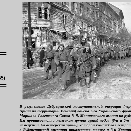
45)
В результате Дебреценской наступательной операции (пер
Армии на территории Венгрии) войска 2-го Украинского фро
Маршала Советского Союза Р. Я. Малиновского вышли на рубе
Им противостояла немецкая группа армий «Юг» (8-я и 6-я 
немецкие и 3-я венгерская армии), которой командовал генерал
в Будапештской операции привлекался также и 3-й Укра