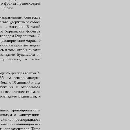
ого фронта превосходила
3,5 раза.
направлениям, советское
олько удержать за собой
ю и Австрию. В такой
-го Украинских фронтов
 городом Будапештом. С
 в распоряжение маршала
а обоим фронтам задачи
сь в том, чтобы силами
западнее Будапешта и,
руппировку, а затем
ду 26 декабря войска 2-
5 км северо-западнее
(около 10 дивизий и ряд
ружения и отбрасывая
нно все плотнее сжимали
о-западнее Будапешта, к
йшего кровопролития и
иматум о капитуляции.
акт, но и распорядилось
, совершив вопиющий акт
ти парламентеров. Тогда