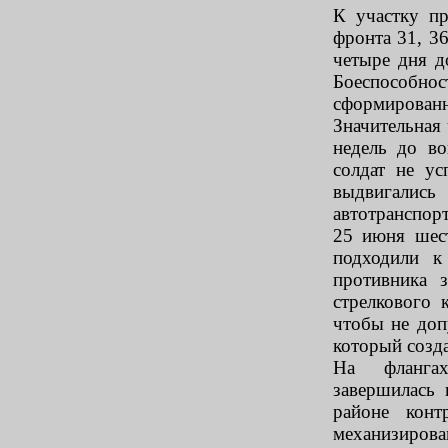
К участку пр
фронта 31, 36
четыре дня 
Боеспособно
сформированн
Значительная 
недель до в
солдат не у
выдвигались
автотранспорт
25 июня шест
подходили 
противника 
стрелкового 
чтобы не доп
который созд
На флангах
завершилась 
районе конт
механизиров