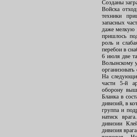
Созданы загр
Войска отход
техники при
запасных час
даже мелкую 
пришлось по
роль и слаба
перебои в сн
6 июля две т
Волынскому у
организовать 
На следующи
части 5-й а
оборону выш
Бланка в сос
дивизий, в ко
группа и под
натиск враг
дивизии Кле
дивизия врага
танковая – Н