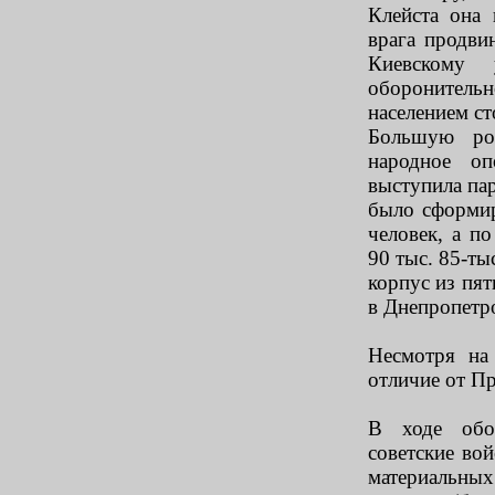
Клейста она 
врага продви
Киевскому 
оборонитель
населением ст
Большую ро
народное оп
выступила пар
было сформир
человек, а п
90 тыс. 85-ты
корпус из пят
в Днепропетр
Несмотря на
отличие от Пр
В ходе обо
советские во
материальных