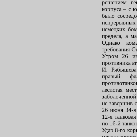
решением ге
корпуса – с ю
было сосредо
непрерывных
немецких бо
предела, а м
Однако кома
требования Ст
Утром 26 ию
противника ат
И. Рябышева
правый фл
противотанк
лесистая ме
заболоченной 
не завершив с
26 июня 34-я
12-я танкова
по 16-й танко
Удар 8-го ко
механизирова