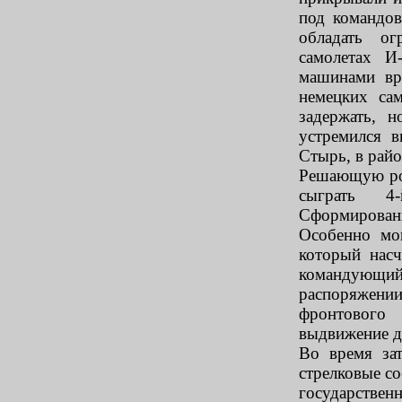
под командо
обладать о
самолетах И
машинами вр
немецких сам
задержать, 
устремился в
Стырь, в райо
Решающую рол
сыграть 4
Сформирован
Особенно мо
который нас
командующий
распоряжении 
фронтового 
выдвижение д
Во время за
стрелковые с
государстве