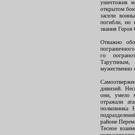
уничтожив м
открытом бою
засели воин
погибли, но 
звания Героя 
Отважно обо
пограничного
го пограно
Тарутиным,
мужественно 
Самоотверже
дивизий. Нес
они, умело 
отражали ат
полковника 
подразделени
районе Перем
Тесное взаим
пограничник