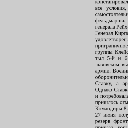
констатирова
все условия
самостоятел
фельдмаршал
генерала Рейх
Генерал Кирп
удовлетворе
пригранично
группы Клейс
тыл 5-й и 6
львовском вы
армии. Военн
оборонитель
Ставку, а а
Однако Ставк
и потребовал
пришлось отме
Командиры 8-
27 июня пол
резерв фрон
приказа, ког