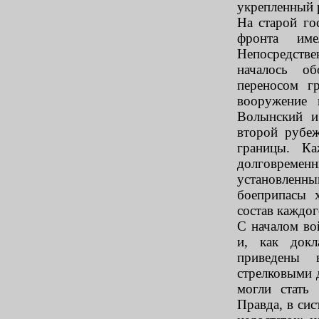
укрепленный 
На старой го
фронта име
Непосредств
началось о
переносом г
вооружение 
Волынский и
второй рубе
границы. К
долговрем
установлен
боеприпасы 
состав каждог
С началом в
и, как докл
приведены 
стрелковыми 
могли стать
Правда, в си