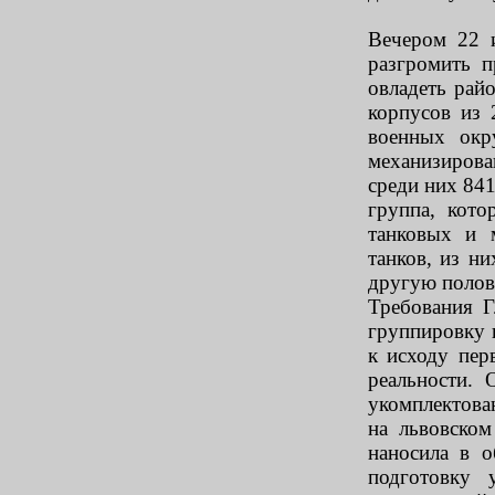
Вечером 22 
разгромить 
овладеть рай
корпусов из 
военных окр
механизиров
среди них 841
группа, кото
танковых и 
танков, из ни
другую полови
Требования 
группировку 
к исходу пер
реальности.
укомплектован
на львовско
наносила в о
подготовку 