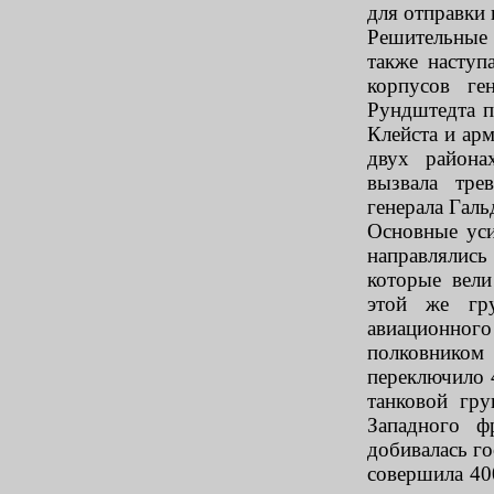
для отправки 
Решительные 
также наступ
корпусов ге
Рундштедта п
Клейста и ар
двух района
вызвала тре
генерала Галь
Основные ус
направлялис
которые вели
этой же гру
авиационног
полковником
переключило 
танковой гр
Западного ф
добивалась го
совершила 400