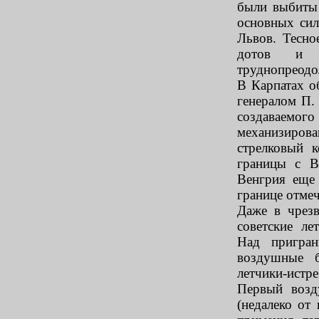
были выбиты 
основных сил
Львов. Тесно
дотов и п
труднопреодо
В Карпатах о
генералом П.
создаваемог
механизирова
стрелковый 
границы с В
Венгрия еще 
границе отме
Даже в чрез
советские ле
Над пригран
воздушные б
летчики-истр
Первый возд
(недалеко от