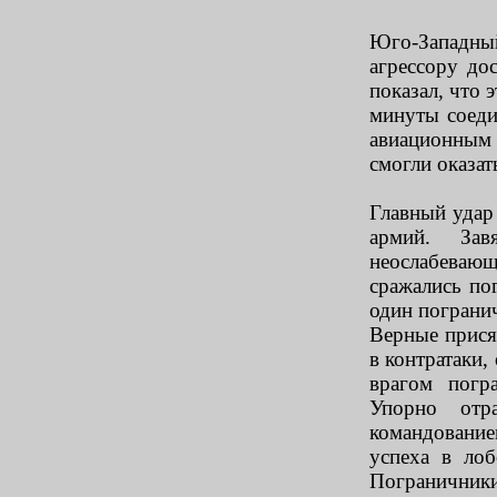
Юго-Западны
агрессору до
показал, что 
минуты соед
авиационным
смогли оказат
Главный удар
армий. За
неослабева
сражались по
один погранич
Верные присяг
в контратаки,
врагом погр
Упорно отр
командовани
успеха в лоб
Погранични