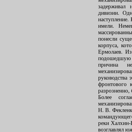
задерживал 
дивизии. Од
наступление. 
имели. Неме
массированны
понесли суще
корпуса, кот
Ермолаев. Из
подошедшую и
причина н
механизирова
руководства 
фронтового к
разрозненно, 
Более согл
механизирова
Н. В. Фекленк
командующег
реки Халхин-
возглавлял ю