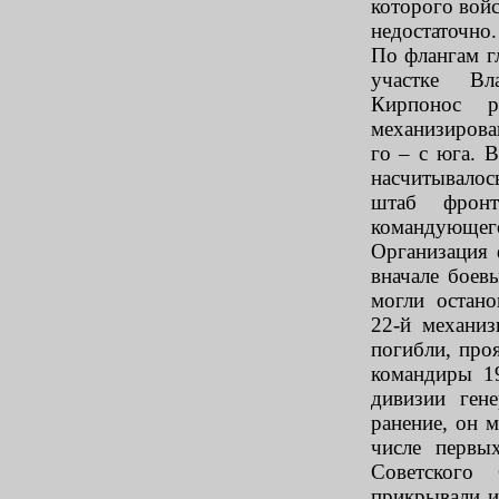
которого вой
недостаточно.
По флангам г
участке Вл
Кирпонос 
механизирован
го – с юга. 
насчитывалос
штаб фрон
командующег
Организация 
вначале боев
могли остано
22-й механи
погибли, про
командиры 1
дивизии ген
ранение, он 
числе первы
Советского
прикрывали и