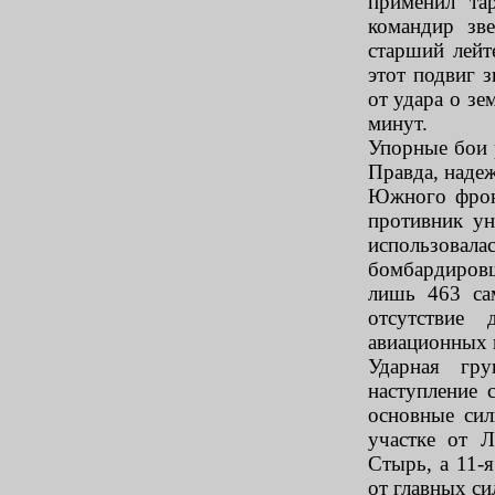
применил та
командир зве
старший лейт
этот подвиг 
от удара о зе
минут.
Упорные бои р
Правда, наде
Южного фронт
противник ун
использовала
бомбардировщ
лишь 463 сам
отсутствие 
авиационных 
Ударная гр
наступление 
основные си
участке от 
Стырь, а 11-
от главных си