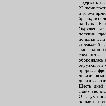
задержать на
23 июня прот
й и 6-й арми
брешь, испол
на Луцк и Бер
Окруженные 
получив при
попытки вый
стрелковой 
финляндской 
соединитьс
оборонялась 
окружения в 
прорвала фро
дивизии немц
дивизию возг
Шесть дней 
своими войск
От двух поп
осталось вс