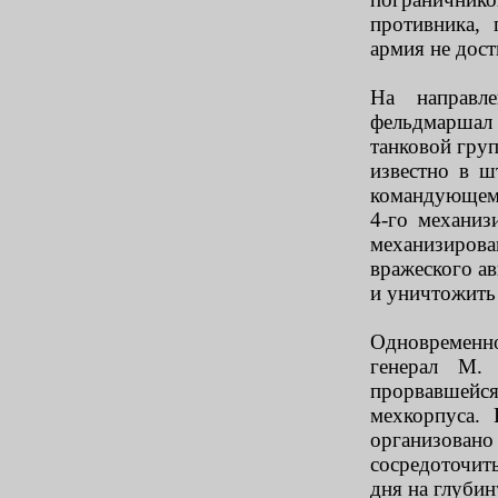
противника,
армия не дост
На направл
фельдмаршал 
танковой груп
известно в ш
командующему
4-го механиз
механизиров
вражеского ав
и уничтожить
Одновременн
генерал М.
прорвавшейс
мехкорпуса.
организовано
сосредоточит
дня на глубин