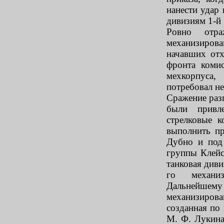
нанести удар 
дивизиям 1-й
Ровно отр
механизиро
начавших отх
фронта коми
мехкорпуса,
потребовал н
Сражение раз
были привл
стрелковые к
выполнить пр
Дубно и под
группы Клейс
танковая диви
го механиз
Дальнейшему
механизиров
созданная по
М. Ф. Лукина