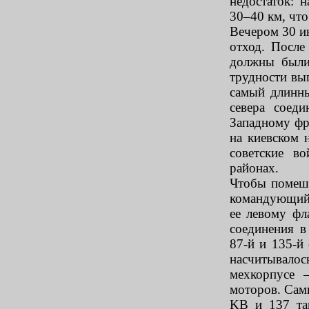
недостаток: 
30–40 км, что
Вечером 30 и
отход. После
должны были
трудности вы
самый длинны
севера соед
Западному фр
на киевском 
советские в
районах.
Чтобы помеш
командующий 
ее левому фл
соединения 
87-й и 135-й
насчитывало
мехкорпусе 
моторов. Сам
KB и 137 та