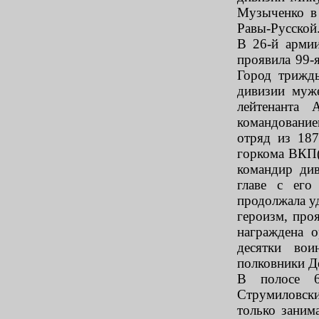
Музыченко в
Равы-Русской
В 26-й армии
проявила 99-
Город трижд
дивизии муже
лейтенанта 
командование
отряд из 187
горкома ВКП(
командир ди
главе с его
продолжала у
героизм, про
награждена 
десятки вои
полковники Д
В полосе 6
Струмиловск
только заним