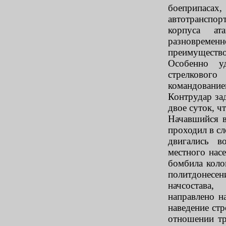
боеприпас
автотранспо
корпуса а
разновремен
преимущество
Особенно у
стрелкового
командование
Контрудар за
двое суток, ч
Начавшийся 
проходил в с
двигались в
местного нас
бомбила коло
политдонесе
начсостава,
направлено н
наведение стр
отношении тр