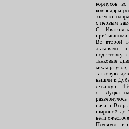
корпусов во
командарм ре
этом же напра
с первым зам
С. Ивановым
прибывшими в
Во второй п
атаковали 
подготовку к
танковые див
мехкорпусов, 
танковую ди
вышли к Дубн
схватку с 14-
от Луцка на
развернулось
начала Втор
шириной до 7
вели ожесточ
Подводя ит