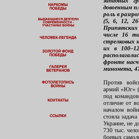
западных г
довоенным пл
роль в разгр
(5, 6, 12, 
Припятских 
числе 16 та
стрелковых 
их в 100–1
располагалис
фронте насч
миномета, 47
Против войс
армий «Юг» (6
под командов
отличие от в
началом войн
стояла задач
Украине, не д
730 тыс. чело
боевых самоле