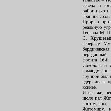
севера и юг
район пехотн
границе созда
Прорыв прот
реальную угр
Генерал М. П
С. Хрущевы
генералу Му
бердичевская
переданный
фронта 16-й
Соколова и 
командовани
группой был 
сдерживала п
южнее.
И все же, не
июля пал Жит
контрудары, 
Житомиру, н