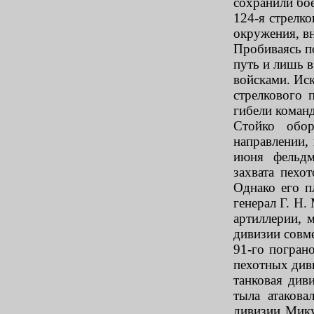
сохранили бое
124-я стрелко
окружения, вн
Пробиваясь по
путь и лишь в
войсками. Ис
стрелкового 
гибели коман
Стойко обор
направлении,
июня фельдм
захвата пехо
Однако его п
генерал Г. Н
артиллерии, 
дивизии совме
91-го погран
пехотных див
танковая див
тыла атакова
дивизии Мику