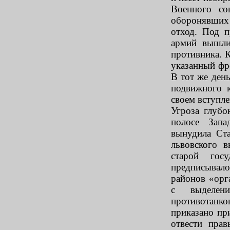
Военного со
оборонявших 
отход. Под п
армий вышли
противника. 
указанный ф
В тот же ден
подвижного 
своем вступл
Угроза глубо
полосе Зап
вынудила Ста
львовского 
старой гос
предписывал
районов «орг
с выделен
противотанк
приказано пр
отвести пра