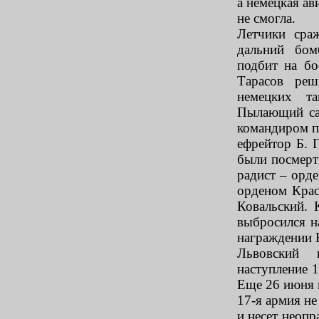
а немецкая ав
не смогла.
Летчики сра
дальний бом
подбит на бо
Тарасов реш
немецких та
Пылающий сам
командиром п
ефрейтор Б. 
были посмерт
радист – орд
орденом Крас
Ковальский. 
выбросился н
награждении К
Львовский 
наступление 1
Еще 26 июня 
17-я армия не
и несет неоп