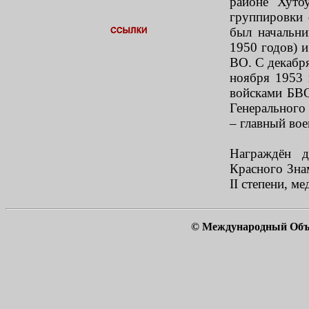
районе Хуто
группировки 
был начальн
1950 годов) и
ВО. С декабр
ноября 1953 
войсками БВО
Генерального
– главный во
Награждён д
Красного Знам
II степени, м
© Международный Объ