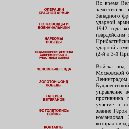
Во время Вел
заместитель
Западного фр
ударной арми
1942 года к
гвардейским 
Прибалтийски
ударной арми
(2-й и 3-й Пр
Войска под 
Московской б
Ленинградо
Будапештской
управление 
противника 
участие в о
звание Героя
командовал 
которая овла