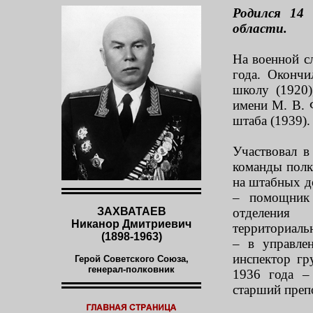
Родился 14 
области.
На военной с
года. Оконч
школу (1920
имени М. В. 
штаба (1939).
Участвовал в
команды полк
на штабных д
– помощник 
ЗАХВАТАЕВ
отделения
Никанор Дмитриевич
территориальн
(1898-1963)
– в управле
инспектор г
Герой Советского Союза,
генерал-полковник
1936 года –
старший преп