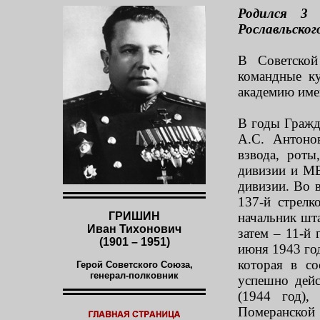
Родился 3 
Рославльског
В Советско
командные к
академию име
В годы Гражд
А.С. Антоно
взвода, рот
дивизии и МВ
дивизии. Во 
137-й стрелк
ГРИШИН
начальник шта
Иван Тихонович
затем – 11-й 
(1901 – 1951)
июня 1943 го
которая в со
Герой Советского Союза,
генерал-полковник
успешно дейс
(1944 год),
Померанской 