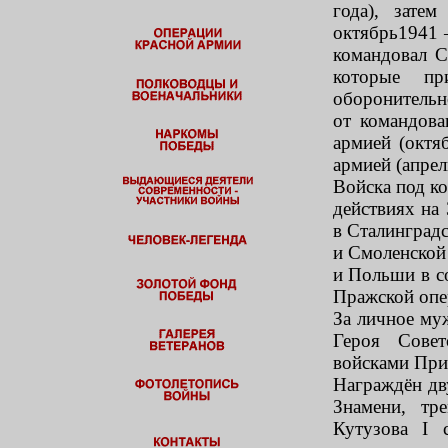
года), зате
октябрь1941 
командовал С
которые пр
оборонительн
от командов
армией (октя
армией (апрел
Войска под к
действиях на
в Сталинградс
и Смоленской
и Польши в со
Пражской опе
За личное му
Героя Сове
войсками При
Награждён дв
Знамени, тр
Кутузова I 