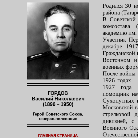
Родился 30 н
района (Татар
В Советской
комсостава 
академию им. 
Участник Пе
декабре 191
Гражданской 
Восточном и
военных форм
После войны 
1926 годах –
1927 года 
ГОРДОВ
помощник нач
Василий Николаевич
Сухопутных в
(1896 – 1950)
Московской в
стрелковой 
Герой Советского Союза,
генерал-полковник
дивизией, с
Военного О,
Отечественно