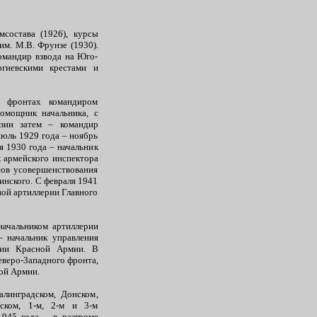
состава (1926), курсы
м. М.В. Фрунзе (1930).
омандир взвода на Юго-
гиевскими крестами и
 фронтах командиром
помощник начальника, с
изии затем – командир
июль 1929 года – ноябрь
я 1930 года – начальник
 армейского инспектора
сов усовершенствования
инского. С февраля 1941
ной артиллерии Главного
ачальником артиллерии
– начальник управления
ерии Красной Армии. В
еверо-Западного фронта,
ой Армии.
линградском, Донском,
ском, 1-м, 2-м и 3-м
1945 года – в разгроме