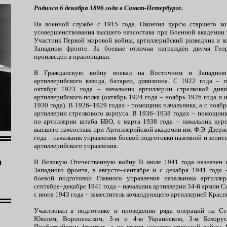
Родился 6 декабря 1896 года в Санкт-Петербурге.
На военной службе с 1915 года. Окончил курсы старшего ком
усовершенствования высшего начсостава при Военной академии и
Участник Первой мировой войны, артиллерийский разведчик и к
Западном фронте. За боевые отличия награждён двумя Геор
произведён в прапорщики.
В Гражданскую войну воевал на Восточном и Западном
артиллерийского взвода, батареи, дивизиона. С 1922 года – 
октября 1923 года – начальник артиллерии стрелковой див
артиллерийского полка (октябрь 1924 года – ноябрь 1926 года и 
1930 года). В 1926–1929 годах - помощник начальника, а с ноябр
артиллерии стрелкового корпуса. В 1936–1938 годах – помощник
по артиллерии штаба БВО, с марта 1938 года – начальник кур
высшего начсостава при Артиллерийской академии им. Ф.Э. Дзерж
года – начальник управления боевой подготовки наземной и зенит
артиллерийского управления.
ч
В Великую Отечественную войну В июле 1941 года назначен н
Западного фронта, в августе–сентябре и с декабря 1941 года 
боевой подготовки Главного управления начальника артилл
сентябре–декабре 1941 года – начальник артиллерии 34-й армии С
с июня 1943 года – заместитель командующего артиллерией Красн
Участвовал в подготовке и проведении ряда операций на Ста
Южном, Воронежском, 3-м и 4-м Украинском, 3-м Белорус
Прибалтийском фронтах, а во время советско-японской войны 