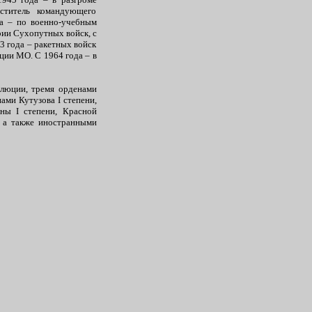
ститель командующего
а – по военно-учебным
рии Сухопутных войск, с
3 года – ракетных войск
ции МО. С 1964 года – в
олюции, тремя орденами
ами Кутузова I степени,
йны I степени, Красной
, а также иностранными