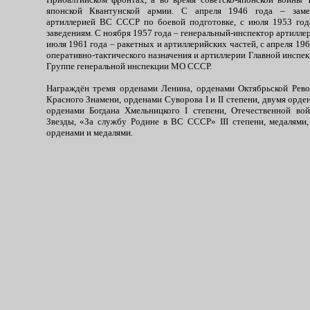
японской Квантунской армии. С апреля 1946 года – заме
артиллерией ВС СССР по боевой подготовке, с июля 1953 год
заведениям. С ноября 1957 года – генеральный-инспектор артилле
июля 1961 года – ракетных и артиллерийских частей, с апреля 196
оперативно-тактического назначения и артиллерии Главной инспек
Группе генеральной инспекции МО СССР.
Награждён тремя орденами Ленина, орденами Октябрьской Рев
Красного Знамени, орденами Суворова I и II степени, двумя орден
орденами Богдана Хмельницкого I степени, Отечественной во
Звезды, «За службу Родине в ВС СССР» III степени, медалями
орденами и медалями.