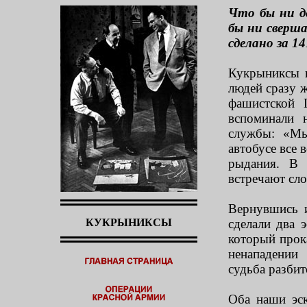
Что бы ни д
бы ни сверша
сделано за 1
Кукрыниксы в
людей сразу 
фашистской 
вспоминали 
службы: «Мы
автобусе все 
рыдания. В 
встречают сло
Вернувшись и
КУКРЫНИКСЫ
сделали два 
который прок
ненападении
судьба разбит
Оба наши эс