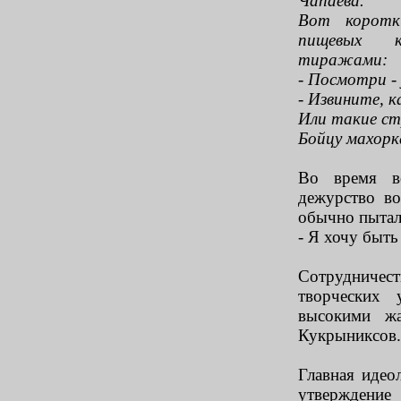
Чапаева.
Вот коротк
пищевых к
тиражами:
- Посмотри - 
- Извините, 
Или такие стр
Бойцу махорка
Во время в
дежурство в
обычно пытали
- Я хочу быть
Сотрудниче
творческих 
высокими жа
Кукрыниксов.
Главная идео
утверждени