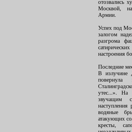
отозвались х
Москвой, на
Армии.
Успех под Мо
залогом над
разгрома фа
сатирическ
настроения бо
Последние ме
В излучине 
повернула
Сталинградс
утес...». Н
звучащим с
наступления 
водяные бр
атакующих со
кресты, са
незадачливых 