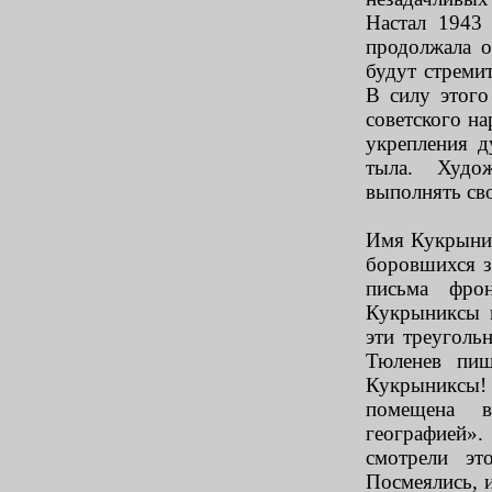
Настал 1943 
продолжала о
будут стреми
В силу этого
советского н
укрепления 
тыла. Худож
выполнять сво
Имя Кукрыник
боровшихся з
письма фрон
Кукрыниксы к
эти треуголь
Тюленев пиш
Кукрыниксы!
помещена в
географией»
смотрели эт
Посмеялись, 