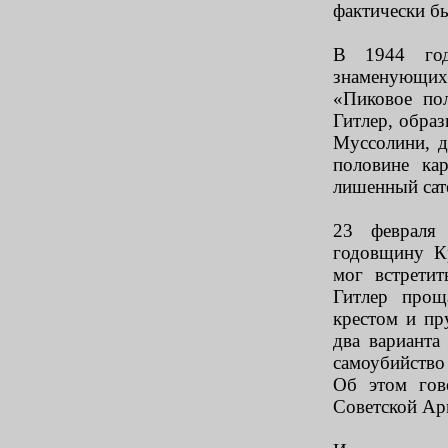
фактически бы
В 1944 год
знаменующих 
«Пиковое по
Гитлер, образ
Муссолини, д
половине ка
лишенный сат
23 февраля
годовщину К
мог встрети
Гитлер прощ
крестом и пр
два варианта
самоубийство
Об этом гов
Советской Ар