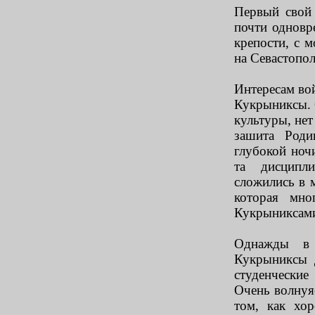
Первый свой 
почти одновр
крепости, с 
на Севастопол
Интересам во
Кукрыниксы. 
культуры, нет
зашита Роди
глубокой ноч
та дисципл
сложились в 
которая мно
Кукрыниксам
Однажды в 
Кукрыниксы д
студенчески
Очень волнуя
том, как хо