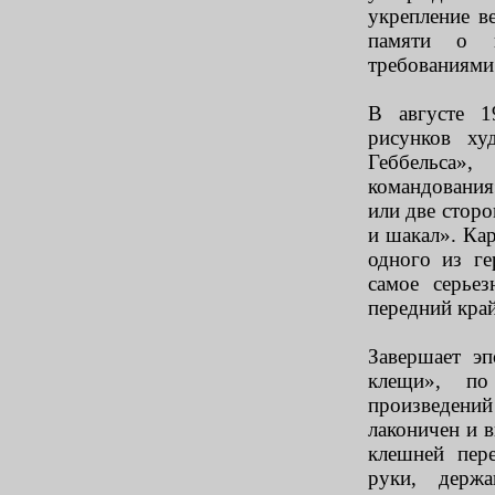
укрепление в
памяти о в
требованиями
В августе 1
рисунков ху
Геббельса»
командования
или две стор
и шакал». Ка
одного из ге
самое серье
передний край
Завершает э
клещи», по
произведений
лаконичен и 
клешней пер
руки, держ