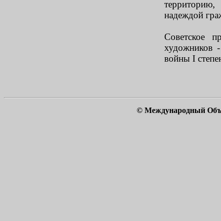
территорию,
надеждой гра
Советское п
художников 
войны I степе
© Международный Объ