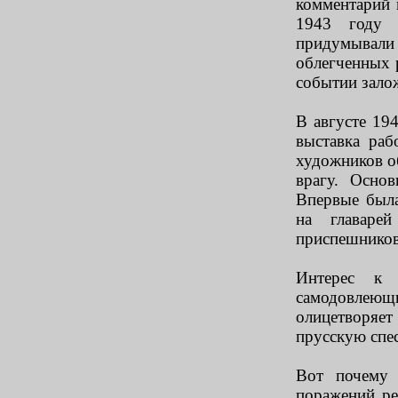
комментарий 
1943 году 
придумывали 
облегченных 
событии зало
В августе 194
выставка ра
художников о
врагу. Осно
Впервые была
на главаре
приспешников
Интерес к
самодовлеющ
олицетворяет
прусскую спес
Вот почему 
поражений ре