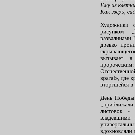
Ему из клетки
Как зверь, си
Художники 
рисунком 
развалинами 
древко прон
скрывающег
вызывает в 
пророческим
Отечественн
врага!», где 
вторгшейся в
День Победы 
,,приближали,
листовок - 
владевшими
универсаль
вдохновляли 