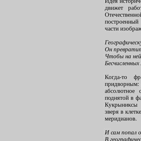
Идея историч
движет рабо
Отечественн
построенный 
части изображ
Географическ
Он превратит
Чтобы на ней
Бесчисленных 
Когда-то ф
придворным: 
абсолютное 
поднятой в ф
Кукрыниксы 
зверя в клетк
меридианов.
И сам попал о
В географичес