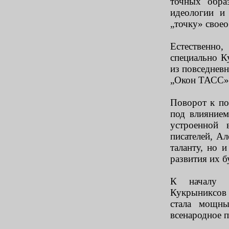
точных обра
идеологии и
„точку» свое
Естественн
специально К
из повседневн
„Окон ТАСС», 
Поворот к по
под влиянием
устроенной 
писателей, А
таланту, но 
развития их 
К началу В
Кукрыниксов
стала мощны
всенародное 