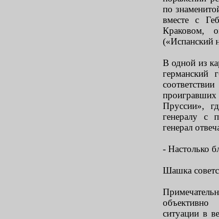
по знаменитой
вместе с Ге
Краковом, о
(«Испанский 
В одной из к
германский 
соответстви
проигравших
Пруссии», г
генералу с 
генерал отвеча
- Настолько б
Шашка советск
Примечательн
объективно
ситуации в в