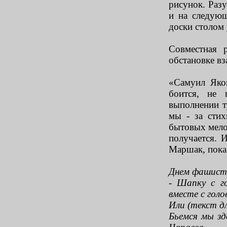
рисунок. Раз
и на следую
доски столом 
Совместная 
обстановке вз
«Самуил Яко
боится, не 
выполнении т
мы - за сти
бытовых мелоч
получается. 
Маршак, пока 
Днем фашист 
- Шапку с г
вместе с голо
Или (текст дл
Бьемся мы зд