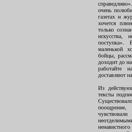
справедливо
очень полюби
газетах и жу
хочется плю
только созна
искусства, 
поступка».
маленькой х
бойцы, рассм
доходит до на
работайте 
доставляют н
Из действую
тексты подпи
Существовал
поощрение,
чувствовал
неотделимым
ненавистно