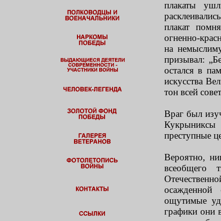
плакаты уш
расклеивалис
плакат помн
огненно-крас
на немыслиму
призывал: „Б
остался в па
искусства Ве
тон всей сове
Враг был изу
Кукрыниксы 
преступные це
Вероятно, ни
всеобщего 
Отечествен
осажденной 
ощутимые уд
графики они 