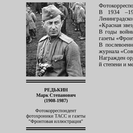
Фотокорреспон
В 1934 –19
Ленинградск
«Красная зве
В годы войн
газеты «Фрон
В послевоен
журнала «Сове
Награжден ор
й степени и м
РЕДЬКИН
Марк Степанович
(1908-1987)
Фотокорреспондент
фотохроники ТАСС и газеты
"Фронтовая иллюстрация"