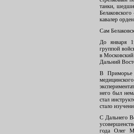
танки, шедши
Белаковского 
кавалер орден
Сам Белаковс
До января 1
группой войск
в Московский 
Дальний Вост
В Приморье 
медицинского
эксперимент
него был нем
стал инструк
стало изучени
С Дальнего В
усовершенств
года Олег М