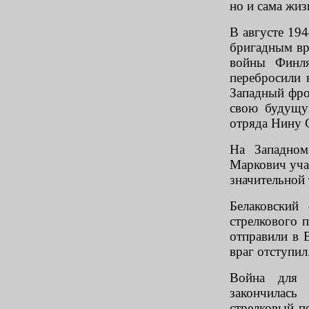
но и сама жиз
В августе 19
бригадным вр
войны Финля
перебросили 
Западный фрон
свою будущу
отряда Нину 
На Западно
Маркович уча
значительной 
Белаковский
стрелкового 
отправили в 
враг отступил
Война для 
закончилась
стрелковый п