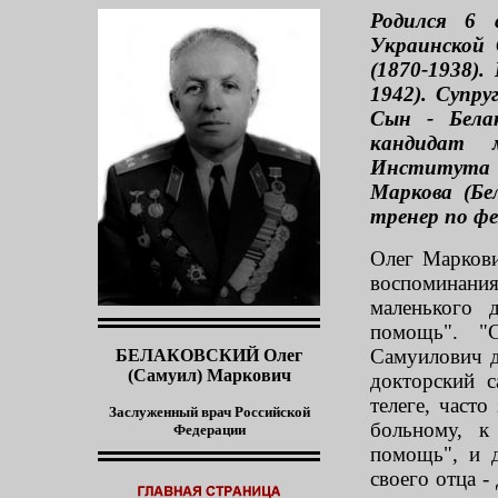
Родился 6 
Украинской 
(1870-1938)
1942). Супру
Сын - Белак
кандидат 
Института 
Маркова (Бе
тренер по ф
Олег Маркови
воспоминани
маленького 
помощь". "С
Самуилович д
БЕЛАКОВСКИЙ Олег
(Самуил) Маркович
докторский с
телеге, част
Заслуженный врач Российской
больному, к
Федерации
помощь", и 
своего отца -