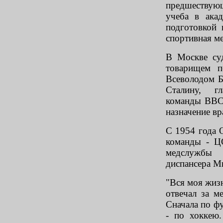
предшествующа
учеба в ака
подготовкой 
спортивная м
В Москве суд
товарищем п
Всеволодом Б
Сталину, гл
команды ВВС 
назначение вр
С 1954 года 
команды - Ц
медслужбы 
диспансера М
"Вся моя жизн
отвечал за м
Сначала по фу
- по хоккею.