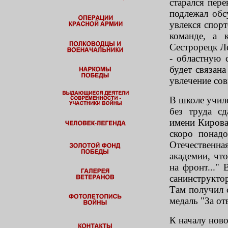
старался пер
подлежал обс
увлекся спор
команде, а 
Сестрорецк Ле
- областную 
будет связан
увлечение сов
В школе училс
без труда с
имени Кирова
скоро понадо
Отечественная
академии, чт
на фронт..."
санинструкто
Там получил 
медаль "За от
К началу ново