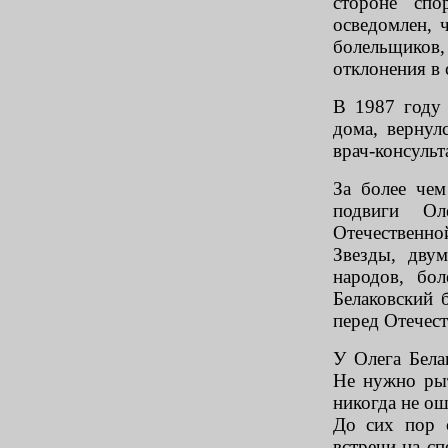
стороне спо
осведомлен, 
болельщиков
отклонения в 
В 1987 году
дома, вернул
врач-консульт
За более че
подвиги Ол
Отечественн
Звезды, дву
народов, бо
Белаковский 
перед Отечест
У Олега Бела
Не нужно рыт
никогда не ош
До сих пор 
встречи на сп