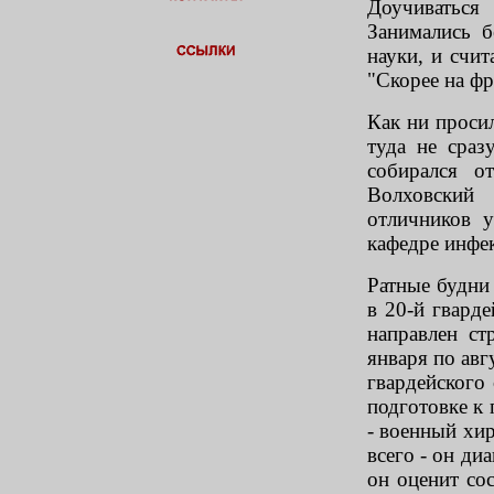
Доучиваться
Занимались б
науки, и счи
"Скорее на фр
Как ни проси
туда не сраз
собирался о
Волховский 
отличников у
кафедре инфе
Ратные будни 
в 20-й гвард
направлен с
января по авг
гвардейского 
подготовке к 
- военный хи
всего - он ди
он оценит сос