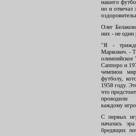
нашего футбол
но и отвечал 
оздоровитель
Олег Белаков
них - не один 
"Я - трижд
Маркович. - Т
олимпийское "
Саппоро и 197
чемпион мир
футболу, кот
1958 году. Э
что предстоит
проводили 
каждому игро
С первых иг
началась эр
бредящих по